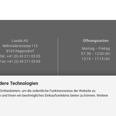
Lasala AG
Öffnungszeiten
Wehntalerstrasse 113
Montag – Freitag
8105 Regensdorf
07: 30 – 12:00 Uhr
Tel.: +41 (0) 43 211 05 05
13:15 – 17:15 Uhr
Fax: +41 (0) 43 211 05 69
dere Technologien
rittanbietern, um die ordentliche Funktionsweise der Website zu
n und Ihnen ein bestmögliches Einkaufserlebnis bieten zu können. Weitere
© 2017 Lasala AG