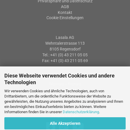
Privatsphäre und Datenschutz
AGB
Kontakt
Cookie Einstellungen
Lasala AG
Wehntalerstrasse 113
8105 Regensdorf
Tel.: +41 (0) 43 211 05 05
Fax: +41 (0) 43 211 05 69
Diese Webseite verwendet Cookies und andere
Öffnungszeiten
Technologien
Montag – Freitag
07: 30 – 12:00 Uhr
Wir verwenden Cookies und ähnliche Technologien, auch von
13:15 – 17:15 Uhr
Drittanbietern, um die ordentliche Funktionsweise der Website zu
gewährleisten, die Nutzung unseres Angebotes zu analysieren und Ihnen
ein bestmögliches Einkaufserlebnis bieten zu können. Weitere
Informationen finden Sie in unserer
Datenschutzerklärung
.
Folgen Sie uns
Alle Akzeptieren