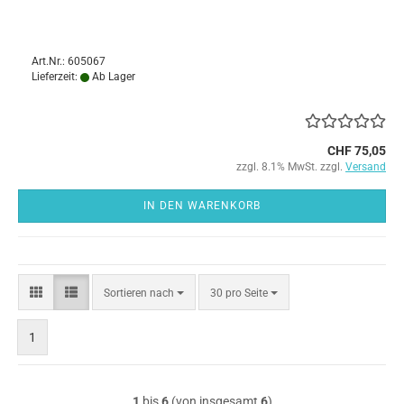
Art.Nr.: 605067
Lieferzeit:
Ab Lager
CHF 75,05
zzgl. 8.1% MwSt. zzgl.
Versand
IN DEN WARENKORB
Sortieren
pro Seite
Sortieren nach
30 pro Seite
nach
1
1
bis
6
(von insgesamt
6
)