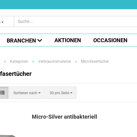
e
AKTIONEN
OCCASIONEN
BRANCHEN
»
»
»
Kategorien
Verbrauchsmaterial
Microfasertücher
fasertücher
Sortieren
pro Seite
Sortieren nach
30 pro Seite
nach
Micro-Silver antibakteriell