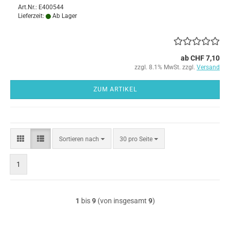
Art.Nr.: E400544
Lieferzeit:
Ab Lager
ab CHF 7,10
zzgl. 8.1% MwSt. zzgl.
Versand
ZUM ARTIKEL
Sortieren
pro Seite
Sortieren nach
30 pro Seite
nach
1
1
bis
9
(von insgesamt
9
)