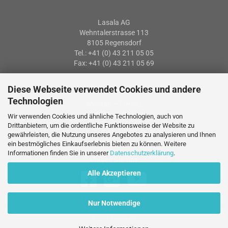
Lasala AG
Wehntalerstrasse 113
8105 Regensdorf
Tel.: +41 (0) 43 211 05 05
Fax: +41 (0) 43 211 05 69
Diese Webseite verwendet Cookies und andere
Öffnungszeiten
Technologien
Montag – Freitag
07: 30 – 12:00 Uhr
Wir verwenden Cookies und ähnliche Technologien, auch von
13:15 – 17:15 Uhr
Drittanbietern, um die ordentliche Funktionsweise der Website zu
gewährleisten, die Nutzung unseres Angebotes zu analysieren und Ihnen
ein bestmögliches Einkaufserlebnis bieten zu können. Weitere
Informationen finden Sie in unserer
Datenschutzerklärung
.
Folgen Sie uns
Alle Akzeptieren
Nur Notwendige
© 2017 Lasala AG