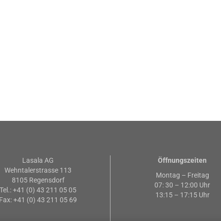
Lasala AG
Öffnungszeiten
Wehntalerstrasse 113
Montag – Freitag
8105 Regensdorf
07: 30 – 12:00 Uhr
Tel.: +41 (0) 43 211 05 05
13:15 – 17:15 Uhr
Fax: +41 (0) 43 211 05 69