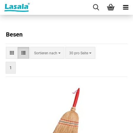
Besen
Sortieren
pro Seite
Sortieren nach
30 pro Seite
nach
1