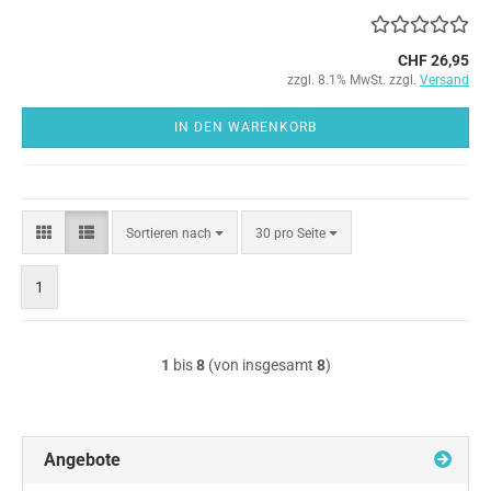
CHF 26,95
zzgl. 8.1% MwSt. zzgl.
Versand
IN DEN WARENKORB
Sortieren
pro Seite
Sortieren nach
30 pro Seite
nach
1
1
bis
8
(von insgesamt
8
)
Angebote