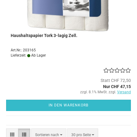
Haushaltspapier Tork 3-lagig Zell.
Art.Nr.: 203165
Lieferzeit:
Ab Lager
Statt CHF 72,50
Nur CHF 47,15
zzgl. 8.1% MwSt. zzgl.
Versand
IN DEN WARENKORB
Sortieren
pro Seite
Sortieren nach
30 pro Seite