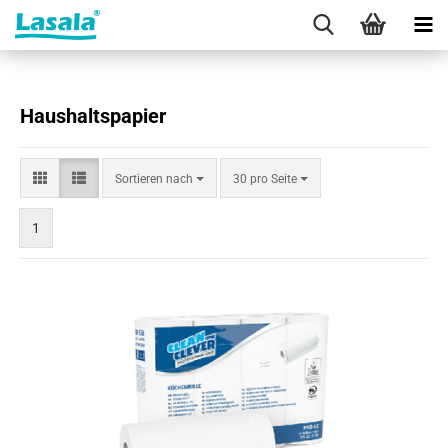
Haushaltspapier
Sortieren
pro Seite
Sortieren nach
30 pro Seite
nach
1