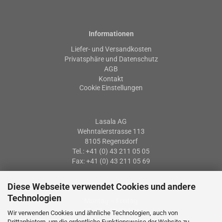
Informationen
Liefer- und Versandkosten
Privatsphäre und Datenschutz
AGB
Kontakt
Cookie Einstellungen
Lasala AG
Wehntalerstrasse 113
8105 Regensdorf
Tel.: +41 (0) 43 211 05 05
Fax: +41 (0) 43 211 05 69
Diese Webseite verwendet Cookies und andere
Öffnungszeiten
Technologien
Montag – Freitag
07: 30 – 12:00 Uhr
Wir verwenden Cookies und ähnliche Technologien, auch von
13:15 – 17:15 Uhr
Drittanbietern, um die ordentliche Funktionsweise der Website zu