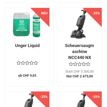
NEU
-25%
NEU
Unger Liquid
Scheuersaugm
aschine
NCC440 NX
Drive
Statt CHF 3.300,00
ab CHF 9,65
Nur CHF 2.475,00
-25%
NEU
-25%
NEU