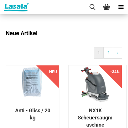
Neue Artikel
1
2
»
NEU
-34%
NEU
Anti - Gliss / 20
NX1K
kg
Scheuersaugm
aschine