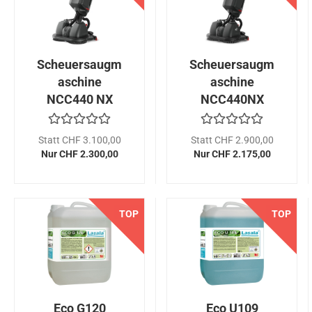
Scheuersaugm
Scheuersaugm
aschine
aschine
NCC440 NX
NCC440NX
Flex
Statt CHF 3.100,00
Statt CHF 2.900,00
Nur CHF 2.300,00
Nur CHF 2.175,00
NEU
TOP
NEU
TOP
Eco G120
Eco U109