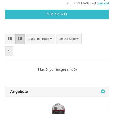
zzgl. 8.1% MwSt. zzgl.
Versand
ZUM ARTIKEL
Sortieren
pro Seite
Sortieren nach
30 pro Seite
nach
1
1
bis
6
(von insgesamt
6
)
Angebote