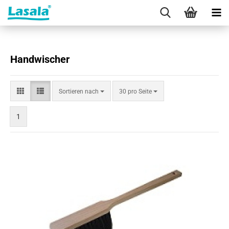
Handwischer
Sortieren
pro Seite
Sortieren nach
30 pro Seite
nach
1