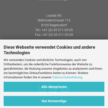
Lasala AG
Wehntalerstrasse 113
8105 Regensdorf
Tel.: +41 (0) 43 211 05 05
Fax: +41 (0) 43 211 05 69
Diese Webseite verwendet Cookies und andere
Öffnungszeiten
Technologien
Montag – Freitag
07: 30 – 12:00 Uhr
Wir verwenden Cookies und ähnliche Technologien, auch von
13:15 – 17:15 Uhr
Drittanbietern, um die ordentliche Funktionsweise der Website zu
gewährleisten, die Nutzung unseres Angebotes zu analysieren und Ihnen
ein bestmögliches Einkaufserlebnis bieten zu können. Weitere
Informationen finden Sie in unserer
Datenschutzerklärung
.
Folgen Sie uns
Alle Akzeptieren
Nur Notwendige