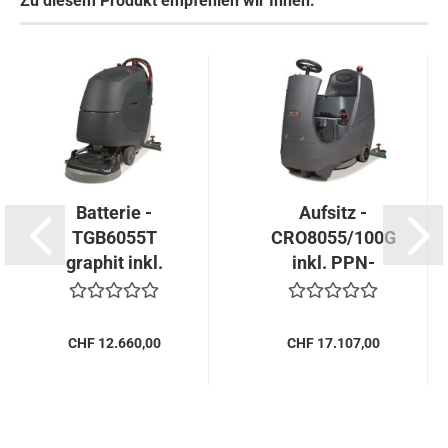
Zu diesem Produkt empfehlen wir Ihnen:
Batterie -
Aufsitz -
TGB6055T
CRO8055/100G
graphit inkl.
inkl. PPN-
PPN-
Scheuerbürste.
Scheuerbürste.
..
..
CHF 12.660,00
CHF 17.107,00