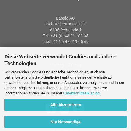
Lasala AG
Wehntalerstrasse 113
8105 Regensdorf
Tel.: +41 (0) 43 211 05 05
Fax: +41 (0) 43 211 05 69
Diese Webseite verwendet Cookies und andere
Öffnungszeiten
Technologien
Montag – Freitag
07: 30 – 12:00 Uhr
Wir verwenden Cookies und ähnliche Technologien, auch von
13:15 – 17:15 Uhr
Drittanbietern, um die ordentliche Funktionsweise der Website zu
gewährleisten, die Nutzung unseres Angebotes zu analysieren und Ihnen
ein bestmögliches Einkaufserlebnis bieten zu können. Weitere
Informationen finden Sie in unserer
Datenschutzerklärung
.
Folgen Sie uns
Alle Akzeptieren
Nur Notwendige
© 2017 Lasala AG