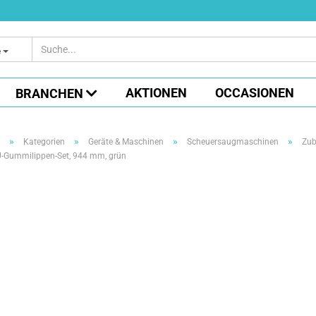
e
AKTIONEN
OCCASIONEN
BRANCHEN
»
»
»
»
Kategorien
Geräte & Maschinen
Scheuersaugmaschinen
Zub
PU-Gummilippen-Set, 944 mm, grün