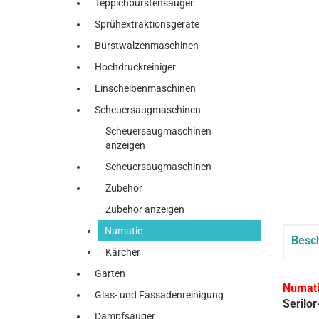
Teppichbürstensauger
Sprühextraktionsgeräte
Bürstwalzenmaschinen
Hochdruckreiniger
Einscheibenmaschinen
Scheuersaugmaschinen
Scheuersaugmaschinen
anzeigen
Scheuersaugmaschinen
Zubehör
Zubehör anzeigen
Numatic
Besc
Kärcher
Garten
Numat
Glas- und Fassadenreinigung
Serilo
Dampfsauger