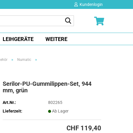
Kundenlogin
Suche...
E-Mail
LEIHGERÄTE
WEITERE
Passwort
»
»
ehör
Numatic
Serilor-PU-Gummilippen-Set, 944
Konto erstellen
mm, grün
Passwort vergessen?
Art.Nr.:
802265
Lieferzeit:
Ab Lager
CHF 119,40