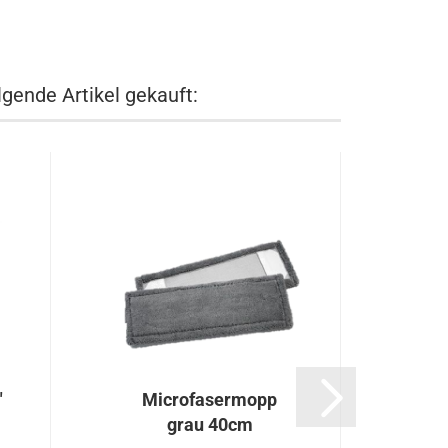
lgende Artikel gekauft:
"
Microfasermopp
Mic
grau 40cm