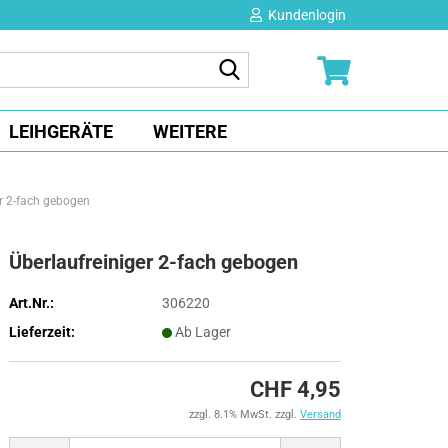
Kundenlogin
Suche...
E-Mail
LEIHGERÄTE
WEITERE
Passwort
er 2-fach gebogen
Überlaufreiniger 2-fach gebogen
Konto erstellen
Art.Nr.:
306220
Passwort vergessen?
Lieferzeit:
Ab Lager
CHF 4,95
zzgl. 8.1% MwSt. zzgl.
Versand