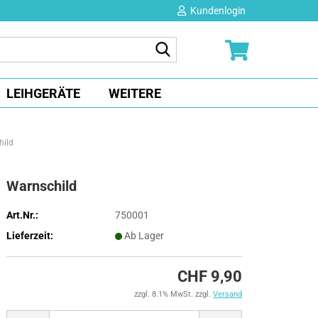
Kundenlogin
Suche...
E-Mail
LEIHGERÄTE
WEITERE
Passwort
hild
Warnschild
Konto erstellen
Art.Nr.:
750001
Passwort vergessen?
Lieferzeit:
Ab Lager
CHF 9,90
zzgl. 8.1% MwSt. zzgl.
Versand