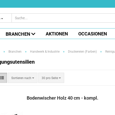
e
AKTIONEN
OCCASIONEN
BRANCHEN
»
»
»
»
Branchen
Handwerk & Industrie
Druckereien (Farben)
Reinig
gungsutensilien
Sortieren
pro Seite
Sortieren nach
30 pro Seite
nach
Bodenwischer Holz 40 cm - kompl.