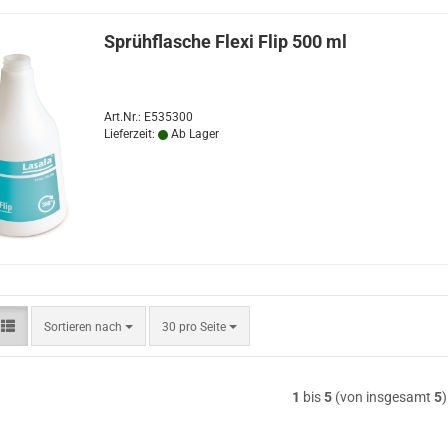
Sprühflasche Flexi Flip 500 ml
Art.Nr.: E535300
Lieferzeit:
Ab Lager
Sortieren
pro Seite
Sortieren nach
30 pro Seite
nach
1
bis
5
(von insgesamt
5
)