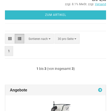
zzgl. 8.1% MwSt. zzgl.
Versand
ZUM ARTIKEL
Sortieren
pro Seite
Sortieren nach
30 pro Seite
nach
1
1
bis
3
(von insgesamt
3
)
Angebote