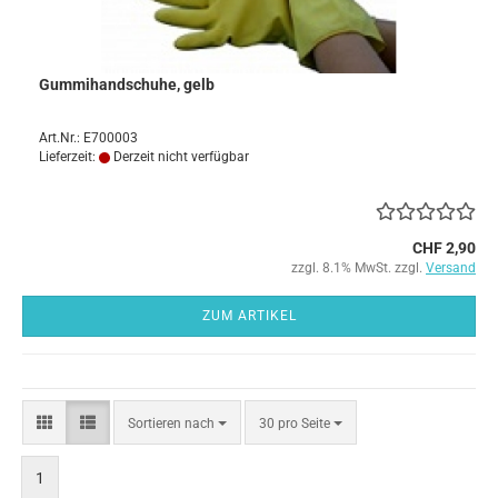
Gummihandschuhe, gelb
Art.Nr.: E700003
Lieferzeit:
Derzeit nicht verfügbar
CHF 2,90
zzgl. 8.1% MwSt. zzgl.
Versand
ZUM ARTIKEL
Sortieren
pro Seite
Sortieren nach
30 pro Seite
nach
1