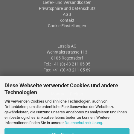
Liefer- und Versandkosten
Privatsphäre und Datenschutz
AGB
Kontakt
Cookie Einstellungen
Lasala AG
Wehntalerstrasse 113
8105 Regensdorf
Tel.: +41 (0) 43 211 05 05
Fax: +41 (0) 43 211 05 69
Diese Webseite verwendet Cookies und andere
Öffnungszeiten
Technologien
Montag – Freitag
07: 30 – 12:00 Uhr
Wir verwenden Cookies und ähnliche Technologien, auch von
13:15 – 17:15 Uhr
Drittanbietern, um die ordentliche Funktionsweise der Website zu
gewährleisten, die Nutzung unseres Angebotes zu analysieren und Ihnen
ein bestmögliches Einkaufserlebnis bieten zu können. Weitere
Informationen finden Sie in unserer
Datenschutzerklärung
.
Folgen Sie uns