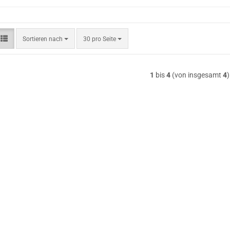
Sortieren
pro Seite
Sortieren nach
30 pro Seite
nach
1
bis
4
(von insgesamt
4
)