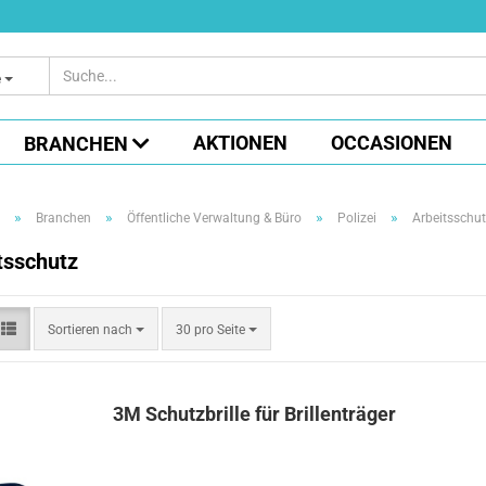
e
AKTIONEN
OCCASIONEN
BRANCHEN
»
»
»
»
Branchen
Öffentliche Verwaltung & Büro
Polizei
Arbeitsschu
tsschutz
Sortieren
pro Seite
Sortieren nach
30 pro Seite
nach
3M Schutzbrille für Brillenträger