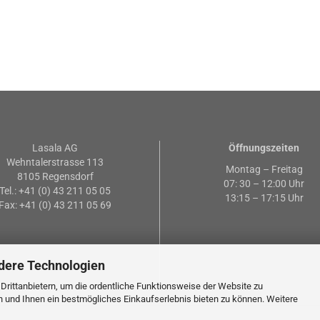
Lasala AG
Öffnungszeiten
Wehntalerstrasse 113
Montag – Freitag
8105 Regensdorf
07: 30 – 12:00 Uhr
Tel.: +41 (0) 43 211 05 05
13:15 – 17:15 Uhr
Fax: +41 (0) 43 211 05 69
dere Technologien
rittanbietern, um die ordentliche Funktionsweise der Website zu
n und Ihnen ein bestmögliches Einkaufserlebnis bieten zu können. Weitere