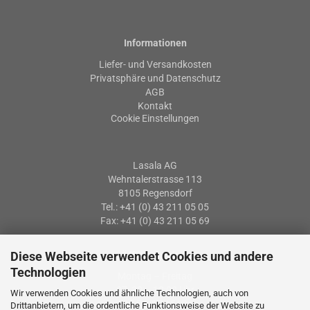
Informationen
Liefer- und Versandkosten
Privatsphäre und Datenschutz
AGB
Kontakt
Cookie Einstellungen
Lasala AG
Wehntalerstrasse 113
8105 Regensdorf
Tel.: +41 (0) 43 211 05 05
Fax: +41 (0) 43 211 05 69
Diese Webseite verwendet Cookies und andere
Öffnungszeiten
Technologien
Montag – Freitag
07: 30 – 12:00 Uhr
Wir verwenden Cookies und ähnliche Technologien, auch von
13:15 – 17:15 Uhr
Drittanbietern, um die ordentliche Funktionsweise der Website zu