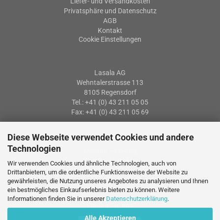
Liefer- und Versandkosten
Privatsphäre und Datenschutz
AGB
Kontakt
Cookie Einstellungen
Lasala AG
Wehntalerstrasse 113
8105 Regensdorf
Tel.: +41 (0) 43 211 05 05
Fax: +41 (0) 43 211 05 69
Diese Webseite verwendet Cookies und andere
Öffnungszeiten
Technologien
Montag – Freitag
07: 30 – 12:00 Uhr
Wir verwenden Cookies und ähnliche Technologien, auch von
13:15 – 17:15 Uhr
Drittanbietern, um die ordentliche Funktionsweise der Website zu
gewährleisten, die Nutzung unseres Angebotes zu analysieren und Ihnen
ein bestmögliches Einkaufserlebnis bieten zu können. Weitere
Informationen finden Sie in unserer
Datenschutzerklärung
.
Folgen Sie uns
Alle Akzeptieren