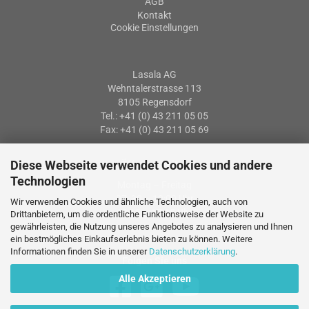
AGB
Kontakt
Cookie Einstellungen
Lasala AG
Wehntalerstrasse 113
8105 Regensdorf
Tel.: +41 (0) 43 211 05 05
Fax: +41 (0) 43 211 05 69
Diese Webseite verwendet Cookies und andere
Öffnungszeiten
Technologien
Montag – Freitag
07: 30 – 12:00 Uhr
Wir verwenden Cookies und ähnliche Technologien, auch von
13:15 – 17:15 Uhr
Drittanbietern, um die ordentliche Funktionsweise der Website zu
gewährleisten, die Nutzung unseres Angebotes zu analysieren und Ihnen
ein bestmögliches Einkaufserlebnis bieten zu können. Weitere
Informationen finden Sie in unserer
Datenschutzerklärung
.
Folgen Sie uns
Alle Akzeptieren