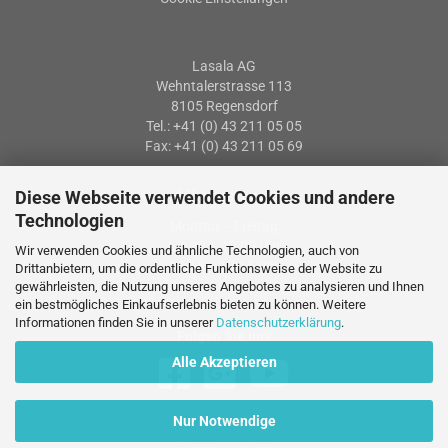
Lasala AG
Wehntalerstrasse 113
8105 Regensdorf
Tel.: +41 (0) 43 211 05 05
Fax: +41 (0) 43 211 05 69
Diese Webseite verwendet Cookies und andere
Öffnungszeiten
Technologien
Montag – Freitag
07: 30 – 12:00 Uhr
Wir verwenden Cookies und ähnliche Technologien, auch von
13:15 – 17:15 Uhr
Drittanbietern, um die ordentliche Funktionsweise der Website zu
gewährleisten, die Nutzung unseres Angebotes zu analysieren und Ihnen
ein bestmögliches Einkaufserlebnis bieten zu können. Weitere
Informationen finden Sie in unserer
Datenschutzerklärung
.
Folgen Sie uns
Alle Akzeptieren
Nur Notwendige