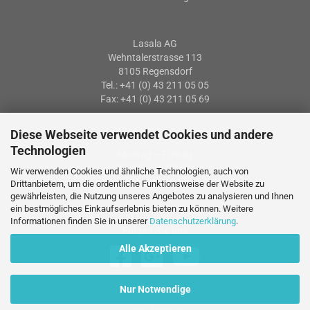
Lasala AG
Wehntalerstrasse 113
8105 Regensdorf
Tel.: +41 (0) 43 211 05 05
Fax: +41 (0) 43 211 05 69
Diese Webseite verwendet Cookies und andere
Öffnungszeiten
Technologien
Montag – Freitag
07: 30 – 12:00 Uhr
Wir verwenden Cookies und ähnliche Technologien, auch von
13:15 – 17:15 Uhr
Drittanbietern, um die ordentliche Funktionsweise der Website zu
gewährleisten, die Nutzung unseres Angebotes zu analysieren und Ihnen
ein bestmögliches Einkaufserlebnis bieten zu können. Weitere
Informationen finden Sie in unserer
Datenschutzerklärung
.
Folgen Sie uns
Alle Akzeptieren
Nur Notwendige