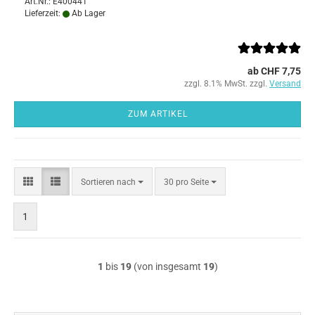
Art.Nr.: E400441
Lieferzeit:
Ab Lager
ab CHF 7,75
zzgl. 8.1% MwSt. zzgl.
Versand
ZUM ARTIKEL
Sortieren
pro Seite
Sortieren nach
30 pro Seite
nach
1
1
bis
19
(von insgesamt
19
)