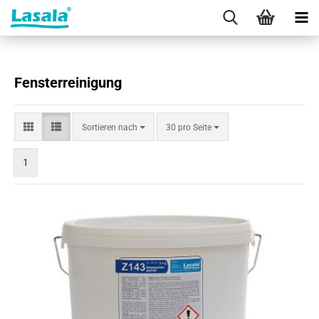
Fensterreinigung
Sortieren
pro Seite
Sortieren nach
30 pro Seite
nach
1