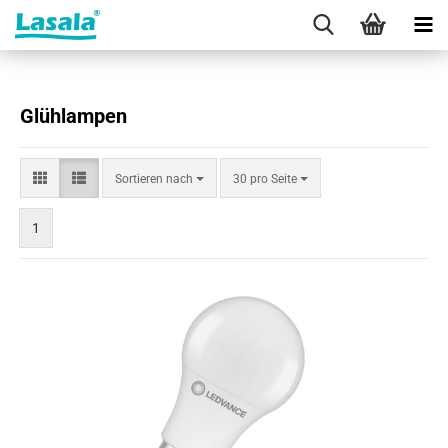
Glühlampen
Sortieren
pro Seite
Sortieren nach
30 pro Seite
nach
1