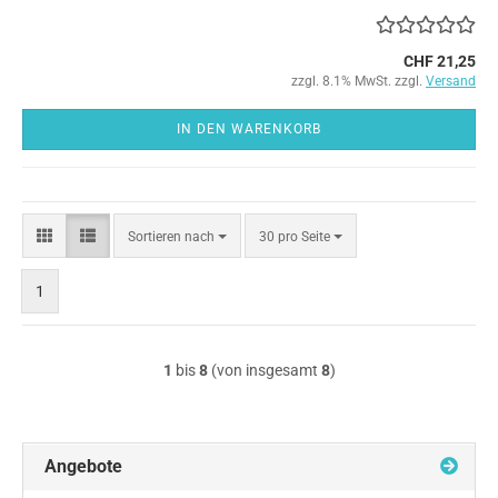
CHF 21,25
zzgl. 8.1% MwSt. zzgl.
Versand
IN DEN WARENKORB
Sortieren
pro Seite
Sortieren nach
30 pro Seite
nach
1
1
bis
8
(von insgesamt
8
)
Angebote