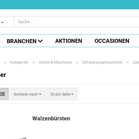
e
AKTIONEN
OCCASIONEN
BRANCHEN
»
»
»
»
Kategorien
Geräte & Maschinen
Scheuersaugmaschinen
Zub
er
Sortieren
pro Seite
Sortieren nach
30 pro Seite
nach
Walzenbürsten