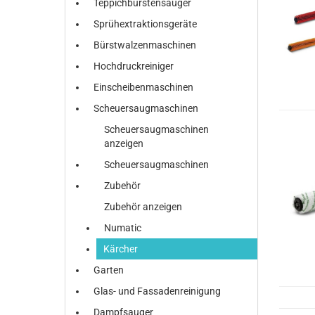
Teppichbürstensauger
Sprühextraktionsgeräte
Bürstwalzenmaschinen
Hochdruckreiniger
Einscheibenmaschinen
Scheuersaugmaschinen
Scheuersaugmaschinen
anzeigen
Scheuersaugmaschinen
Zubehör
Zubehör anzeigen
Numatic
Kärcher
Garten
Glas- und Fassadenreinigung
Dampfsauger