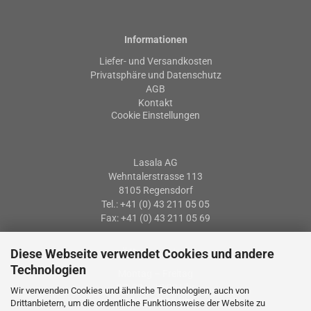
Informationen
Liefer- und Versandkosten
Privatsphäre und Datenschutz
AGB
Kontakt
Cookie Einstellungen
Lasala AG
Wehntalerstrasse 113
8105 Regensdorf
Tel.: +41 (0) 43 211 05 05
Fax: +41 (0) 43 211 05 69
Diese Webseite verwendet Cookies und andere
Öffnungszeiten
Technologien
Montag – Freitag
07: 30 – 12:00 Uhr
Wir verwenden Cookies und ähnliche Technologien, auch von
13:15 – 17:15 Uhr
Drittanbietern, um die ordentliche Funktionsweise der Website zu