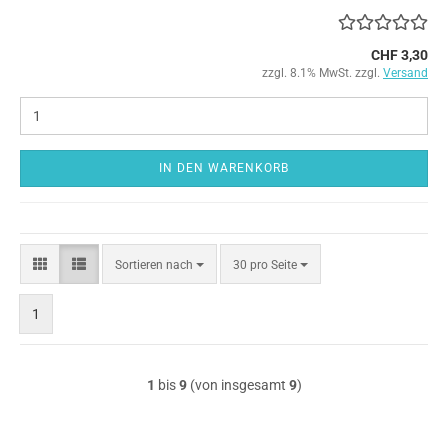
CHF 3,30
zzgl. 8.1% MwSt. zzgl.
Versand
IN DEN WARENKORB
Sortieren
pro Seite
Sortieren nach
30 pro Seite
nach
1
1
bis
9
(von insgesamt
9
)