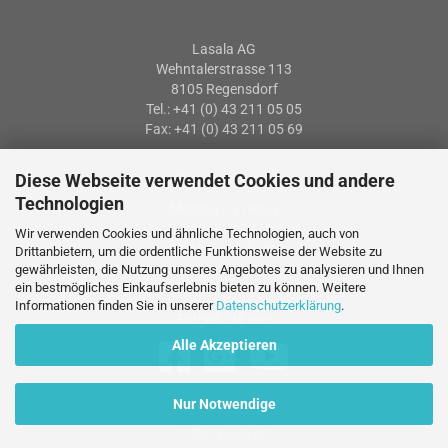
Lasala AG
Wehntalerstrasse 113
8105 Regensdorf
Tel.: +41 (0) 43 211 05 05
Fax: +41 (0) 43 211 05 69
Diese Webseite verwendet Cookies und andere
Öffnungszeiten
Technologien
Montag – Freitag
07: 30 – 12:00 Uhr
Wir verwenden Cookies und ähnliche Technologien, auch von
13:15 – 17:15 Uhr
Drittanbietern, um die ordentliche Funktionsweise der Website zu
gewährleisten, die Nutzung unseres Angebotes zu analysieren und Ihnen
ein bestmögliches Einkaufserlebnis bieten zu können. Weitere
Informationen finden Sie in unserer
Datenschutzerklärung
.
Folgen Sie uns
Alle Akzeptieren
Nur Notwendige
© 2017 Lasala AG