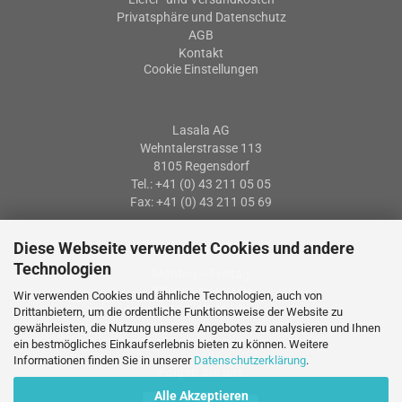
Privatsphäre und Datenschutz
AGB
Kontakt
Cookie Einstellungen
Lasala AG
Wehntalerstrasse 113
8105 Regensdorf
Tel.: +41 (0) 43 211 05 05
Fax: +41 (0) 43 211 05 69
Diese Webseite verwendet Cookies und andere
Öffnungszeiten
Technologien
Montag – Freitag
07: 30 – 12:00 Uhr
Wir verwenden Cookies und ähnliche Technologien, auch von
13:15 – 17:15 Uhr
Drittanbietern, um die ordentliche Funktionsweise der Website zu
gewährleisten, die Nutzung unseres Angebotes zu analysieren und Ihnen
ein bestmögliches Einkaufserlebnis bieten zu können. Weitere
Informationen finden Sie in unserer
Datenschutzerklärung
.
Folgen Sie uns
Alle Akzeptieren