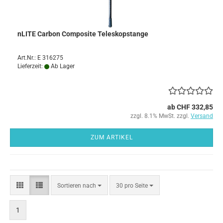
nLITE Carbon Composite Teleskopstange
Art.Nr.: E 316275
Lieferzeit:
Ab Lager
ab CHF 332,85
zzgl. 8.1% MwSt. zzgl.
Versand
ZUM ARTIKEL
Sortieren
pro Seite
Sortieren nach
30 pro Seite
nach
1