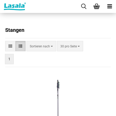
Stangen
Sortieren
pro Seite
Sortieren nach
30 pro Seite
nach
1