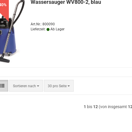
Wassersauger WV800-2, blau
40%
Art.Nr.: 800090
Lieferzeit:
Ab Lager
Sortieren
pro Seite
Sortieren nach
30 pro Seite
nach
1
bis
12
(von insgesamt
1