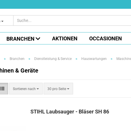
e
AKTIONEN
OCCASIONEN
BRANCHEN
»
»
»
»
Branchen
Dienstleistung & Service
Hauswartungen
Maschine
inen & Geräte
Sortieren
pro Seite
Sortieren nach
30 pro Seite
nach
STIHL Laubsauger - Bläser SH 86