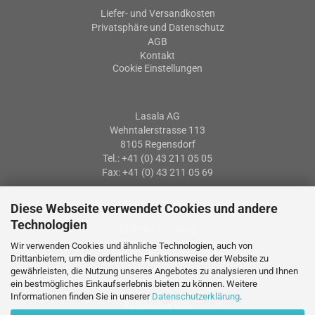
Liefer- und Versandkosten
Privatsphäre und Datenschutz
AGB
Kontakt
Cookie Einstellungen
Lasala AG
Wehntalerstrasse 113
8105 Regensdorf
Tel.: +41 (0) 43 211 05 05
Fax: +41 (0) 43 211 05 69
Diese Webseite verwendet Cookies und andere
Öffnungszeiten
Technologien
Montag – Freitag
07: 30 – 12:00 Uhr
Wir verwenden Cookies und ähnliche Technologien, auch von
13:15 – 17:15 Uhr
Drittanbietern, um die ordentliche Funktionsweise der Website zu
gewährleisten, die Nutzung unseres Angebotes zu analysieren und Ihnen
ein bestmögliches Einkaufserlebnis bieten zu können. Weitere
Informationen finden Sie in unserer
Datenschutzerklärung
.
Folgen Sie uns