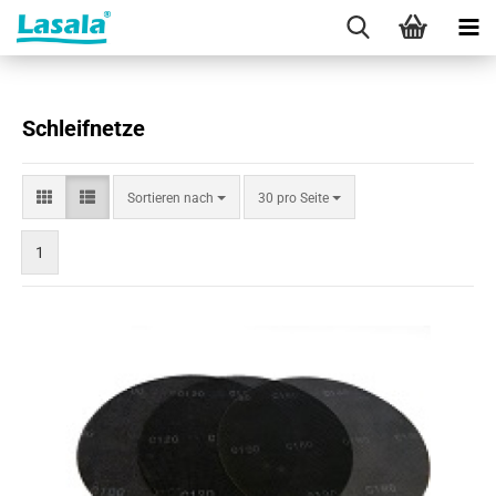
Schleifnetze
Sortieren
pro Seite
Sortieren nach
30 pro Seite
nach
1