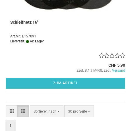
Schleifnetz 16"
Art.Nr.: E157091
Lieferzeit:
Ab Lager
CHF 5,90
zzgl. 8.1% MwSt. zzgl.
Versand
ZUM ARTIKEL
Sortieren
pro Seite
Sortieren nach
30 pro Seite
nach
1