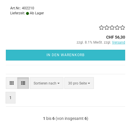
Art.Nr.: 402210
Lieferzeit:
Ab Lager
CHF 56,30
zzgl. 8.1% MwSt. zzgl.
Versand
IN DEN WARENKORB
Sortieren
pro Seite
Sortieren nach
30 pro Seite
nach
1
1
bis
6
(von insgesamt
6
)