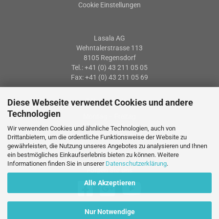
Cookie Einstellungen
Lasala AG
Wehntalerstrasse 113
8105 Regensdorf
Tel.: +41 (0) 43 211 05 05
Fax: +41 (0) 43 211 05 69
Diese Webseite verwendet Cookies und andere
Öffnungszeiten
Technologien
Montag – Freitag
07: 30 – 12:00 Uhr
Wir verwenden Cookies und ähnliche Technologien, auch von
13:15 – 17:15 Uhr
Drittanbietern, um die ordentliche Funktionsweise der Website zu
gewährleisten, die Nutzung unseres Angebotes zu analysieren und Ihnen
ein bestmögliches Einkaufserlebnis bieten zu können. Weitere
Informationen finden Sie in unserer
Datenschutzerklärung
.
Folgen Sie uns
Alle Akzeptieren
Nur Notwendige