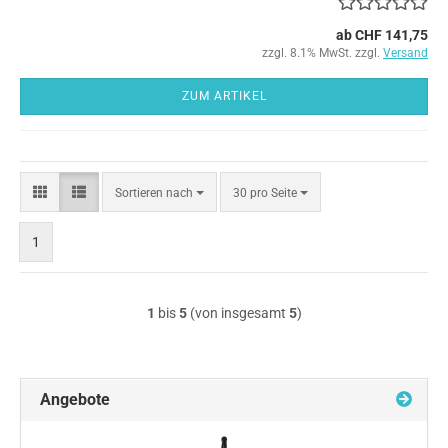
ab CHF 141,75
zzgl. 8.1% MwSt. zzgl.
Versand
ZUM ARTIKEL
Sortieren
pro Seite
Sortieren nach
30 pro Seite
nach
1
1
bis
5
(von insgesamt
5
)
Angebote