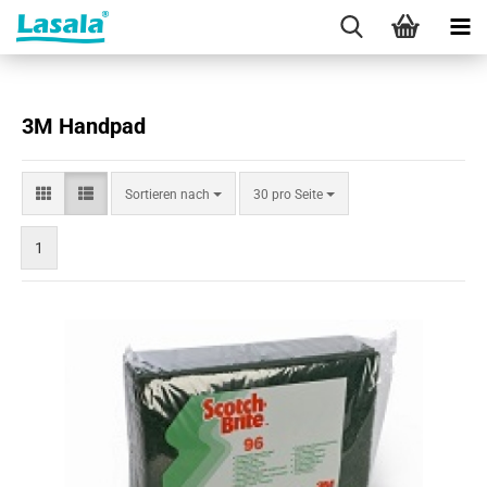
3M Handpad
Sortieren
pro Seite
Sortieren nach
30 pro Seite
nach
1