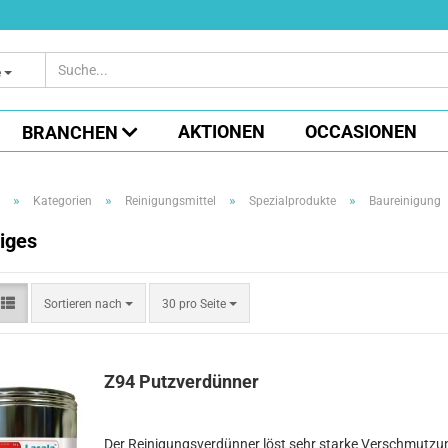
e
AKTIONEN
OCCASIONEN
BRANCHEN
»
»
»
»
Kategorien
Reinigungsmittel
Spezialprodukte
Baureinigung
iges
Sortieren
pro Seite
Sortieren nach
30 pro Seite
nach
Z94 Putzverdünner
Der Reinigungsverdünner löst sehr starke Verschmutz