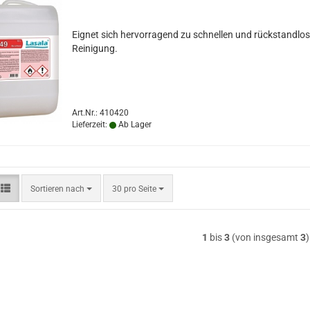
Eignet sich hervorragend zu schnellen und rückstandlo
Reinigung.
Art.Nr.: 410420
Lieferzeit:
Ab Lager
Sortieren
pro Seite
Sortieren nach
30 pro Seite
nach
1
bis
3
(von insgesamt
3
)