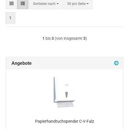
Sortieren
pro Seite
Sortieren nach
30 pro Seite
nach
1
1
bis
3
(von insgesamt
3
)
Angebote
Papierhandtuchspender C-V-Falz