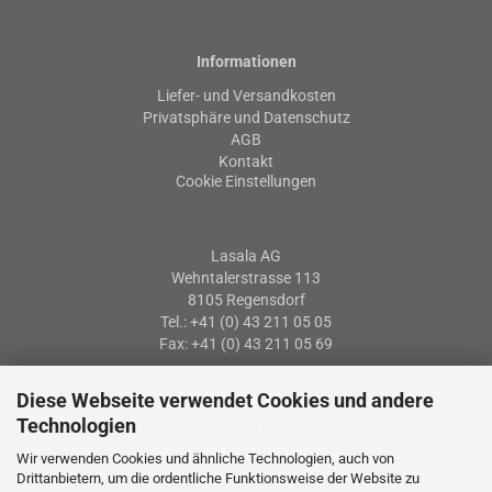
Informationen
Liefer- und Versandkosten
Privatsphäre und Datenschutz
AGB
Kontakt
Cookie Einstellungen
Lasala AG
Wehntalerstrasse 113
8105 Regensdorf
Tel.: +41 (0) 43 211 05 05
Fax: +41 (0) 43 211 05 69
Diese Webseite verwendet Cookies und andere
Öffnungszeiten
Technologien
Montag – Freitag
07: 30 – 12:00 Uhr
Wir verwenden Cookies und ähnliche Technologien, auch von
13:15 – 17:15 Uhr
Drittanbietern, um die ordentliche Funktionsweise der Website zu