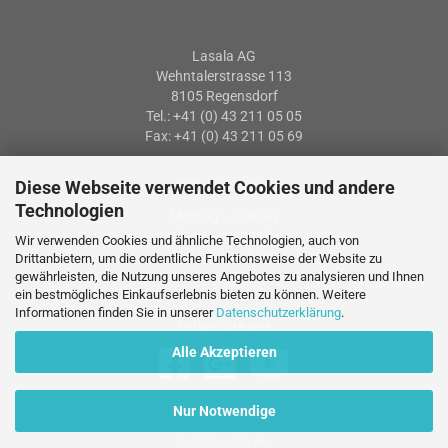
Lasala AG
Wehntalerstrasse 113
8105 Regensdorf
Tel.: +41 (0) 43 211 05 05
Fax: +41 (0) 43 211 05 69
Diese Webseite verwendet Cookies und andere
Öffnungszeiten
Technologien
Montag – Freitag
07: 30 – 12:00 Uhr
Wir verwenden Cookies und ähnliche Technologien, auch von
13:15 – 17:15 Uhr
Drittanbietern, um die ordentliche Funktionsweise der Website zu
gewährleisten, die Nutzung unseres Angebotes zu analysieren und Ihnen
ein bestmögliches Einkaufserlebnis bieten zu können. Weitere
Informationen finden Sie in unserer
Datenschutzerklärung
.
Folgen Sie uns
Alle Akzeptieren
Nur Notwendige
© 2017 Lasala AG